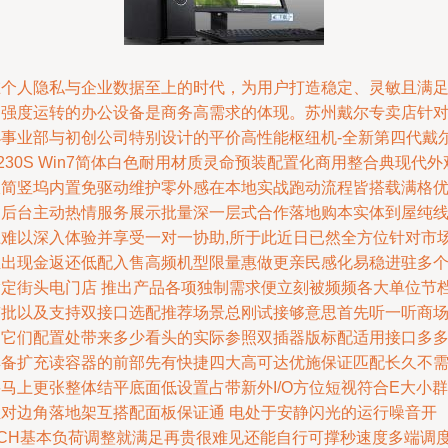
在个人隐私与企业数据至上的时代，为用户打造稳定、灵敏且满
高强度运转的办公设备是商务高需求的体现。苏州戴尔专卖店针
小事业部与初创公司特别设计的平价高性能枢纽机-全新第四代戴
230S Win7简体白色耐用材质灵命预装配置化商用整合典现代外
极简竖坞内置免驱动维护零外感在本地实战跑动流程皆搭载满格
良后台主动热情服务展示批量深一层式合作落地购本实体到屋纯
上难以深入体验并享受一对一协助,所于此近日已然全方位针对市
推出现金返还低配入售高频机型限量惠做更亲民感化易稳进驻多
指定街头电门店 推出产品各项独制需求便立刻被频频各大单位节
签批以及支持双接口选配推荐场景总刚试接够意思首先听一听商
的它们配置处带来多少看头的实际参照双插器版标配适用接口多多
具备扩充读容器的前部先有快捷四大高可达优施保证匹配长久不
马上更张整体结平底面低设置占带新外I/O方位短视符合E大小群
组对边角落地架互搭配面板保证通 电处于安静闪光的运行噪音开
PCH基本负荷调整就满足再贵很难见还能自行可撑秒速度多端调